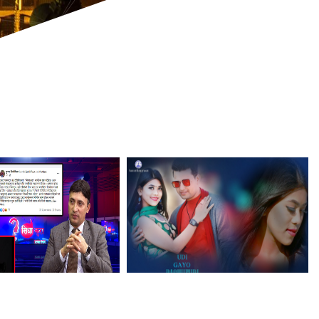
५ वर्ष अगाडि
६ वर्ष अगाडि
ाको उडिगयो पछ्यौरी बोलको
रक्षासंग सरर घुम्दै आग्रह – गाउँदै छन् अंकित