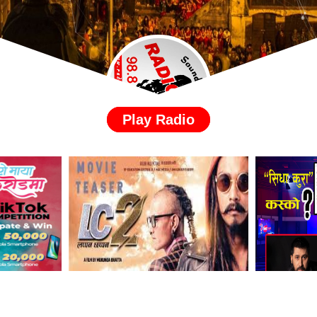
Play Radio
५ वर्ष अगाडि
५ वर्ष अगाडि
ा रिलिज गर्ने
“सिधा कुरा “कसको ? कृष्ण तिमिल्सिना कि
अविनास थाप